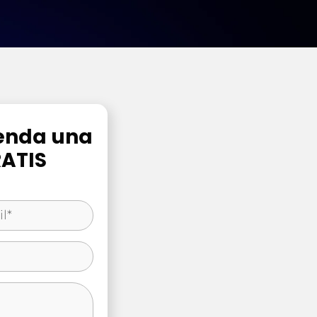
genda una
RATIS