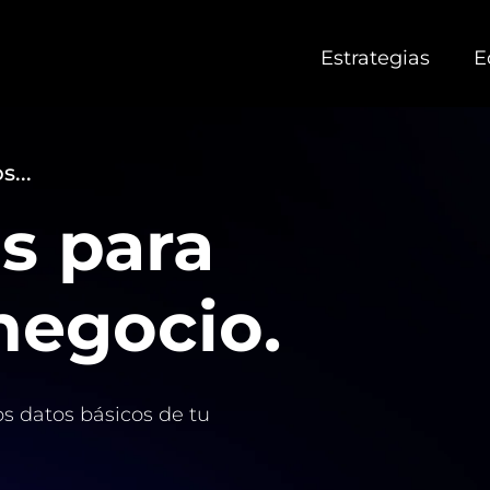
Estrategias
E
...
s para
negocio.
s datos básicos de tu