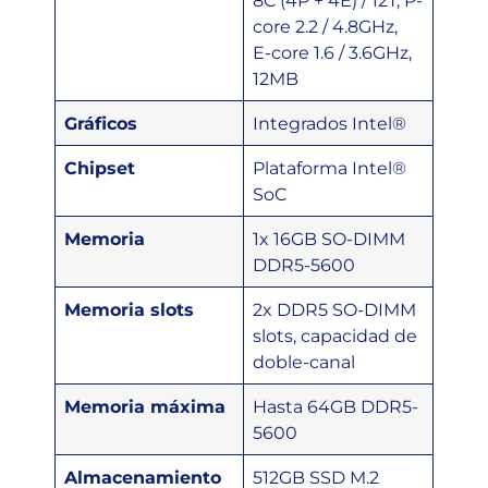
8C (4P + 4E) / 12T, P-
core 2.2 / 4.8GHz,
E-core 1.6 / 3.6GHz,
12MB
Gráficos
Integrados Intel®
Chipset
Plataforma Intel®
SoC
Memoria
1x 16GB SO-DIMM
DDR5-5600
Memoria slots
2x DDR5 SO-DIMM
slots, capacidad de
doble-canal
Memoria máxima
Hasta 64GB DDR5-
5600
Almacenamiento
512GB SSD M.2