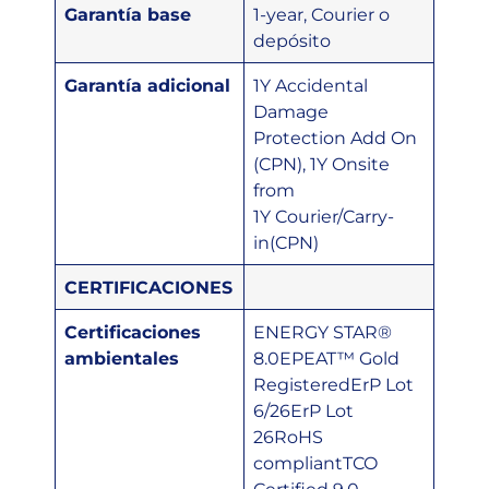
Garantía base
1-year, Courier o
depósito
Garantía adicional
1Y Accidental
Damage
Protection Add On
(CPN), 1Y Onsite
from
1Y Courier/Carry-
in(CPN)
CERTIFICACIONES
Certificaciones
ENERGY STAR®
ambientales
8.0EPEAT™ Gold
RegisteredErP Lot
6/26ErP Lot
26RoHS
compliantTCO