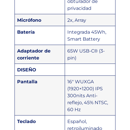
obturador de
privacidad
Micrófono
2x, Array
Batería
Integrada 45Wh,
Smart Battery
Adaptador de
65W USB-C® (3-
corriente
pin)
DISEÑO
Pantalla
16″ WUXGA
(1920×1200) IPS
300nits Anti-
reflejo, 45% NTSC,
60 Hz
Teclado
Español,
retroiluminado