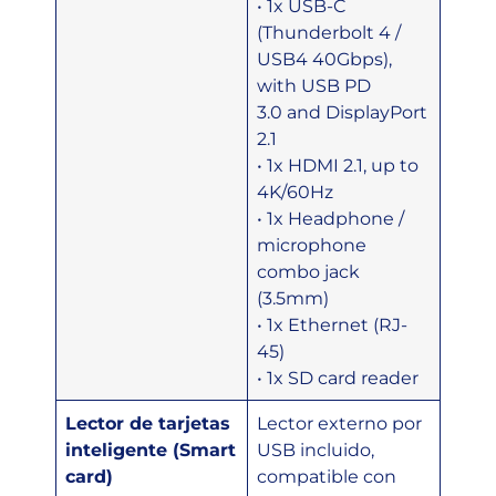
• 1x USB-C
(Thunderbolt 4 /
USB4 40Gbps),
with USB PD
3.0 and DisplayPort
2.1
• 1x HDMI 2.1, up to
4K/60Hz
• 1x Headphone /
microphone
combo jack
(3.5mm)
• 1x Ethernet (RJ-
45)
• 1x SD card reader
Lector de tarjetas
Lector externo por
inteligente (Smart
USB incluido,
card)
compatible con