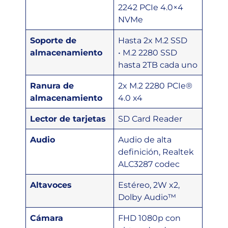
2242 PCIe 4.0×4
NVMe
Soporte de
Hasta 2x M.2 SSD
almacenamiento
• M.2 2280 SSD
hasta 2TB cada uno
Ranura de
2x M.2 2280 PCIe®
almacenamiento
4.0 x4
Lector de tarjetas
SD Card Reader
Audio
Audio de alta
definición, Realtek
ALC3287 codec
Altavoces
Estéreo, 2W x2,
Dolby Audio™
Cámara
FHD 1080p con